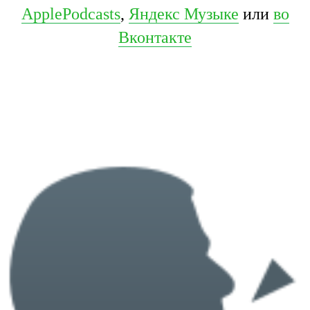
ApplePodcasts
,
Яндекс Музыке
или
во
Вконтакте