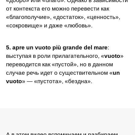
«добро» или «благо». Однако в зависимости
от контекста его можно перевести как
«благополучие», «достаток», «ценность»,
«сокровище» и даже «любовь».
5. apre un vuoto più grande del mare
:
выступая в роли прилагательного, «
vuoto
»
переводится как «пустой», но в данном
случае речь идет о существительном «
un
vuoto
» — «пустота», «бездна».
А в этом видео вспоминаем и разбираем