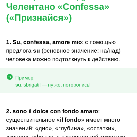
Челентано «Confessa»
(«Признайся»)
1. Su, confessa, amore mio
: с помощью
предлога
su
(основное значение: на/над)
человека можно подтолкнуть к действию.
Пример:
su
, sbrigati! — ну же, поторопись!
2.
sono il dolce con fondo amaro
:
существительное «
il fondo
» имеет много
значений: «дно», «глубина», «остатки»,
«конец», «фонд», а в кулинарной тематике