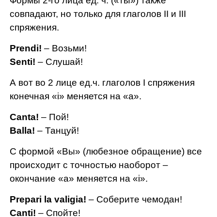
Формы 2-го лица ед. ч. («ты») также
совпадают, но только для глаголов II и III
спряжения.
Prendi!
– Возьми!
Senti!
– Слушай!
А вот во 2 лице ед.ч. глаголов I спряжения
конечная «i» меняется на «а».
Canta!
– Пой!
Balla!
– Танцуй!
С формой «Вы» (любезное обращение) все
происходит с точностью наоборот –
окончание «a» меняется на «i».
Prepari la valigia!
– Соберите чемодан!
Canti!
– Спойте!