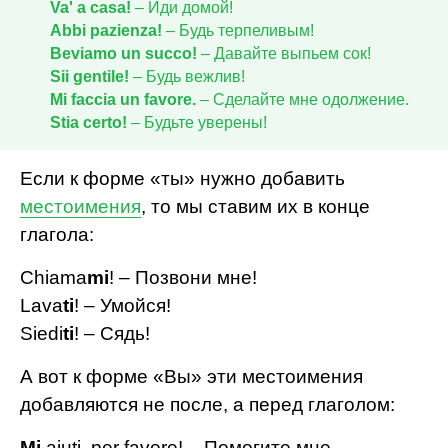
Va' a casa!
– Иди домой!
Abbi pazienza!
– Будь терпеливым!
Beviamo un succo!
– Давайте выпьем сок!
Sii gentile!
– Будь вежлив!
Mi faccia un favore.
– Сделайте мне одолжение.
Stia certo!
– Будьте уверены!
Если к форме «ты» нужно добавить
местоимения
, то мы ставим их в конце
глагола:
Chiama
mi
! – Позвони мне!
Lava
ti
! – Умойся!
Siedi
ti
! – Сядь!
А вот к форме «Вы» эти местоимения
добавляются не после, а перед глаголом:
Mi
aiuti, per favore! – Помогите мне,