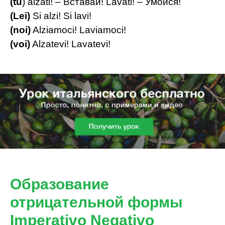
(tu
) alzati! – Вставай! Lavati! – Умойся!
(Lei)
Si alzi! Si lavi!
(noi)
Alziamoci! Laviamoci!
(voi)
Alzatevi! Lavatevi!
Образование
отрицательной формы
Imperativo Negativo